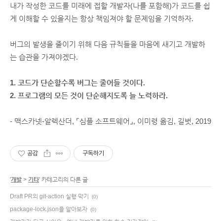
내가 작성한 코드를 미래에 접할 개발자(나를 포함해)가 코드를 쉽
게 이해할 수 있을지는 항상 책임져야 할 문제임을 기억하자.
버그의 발생을 줄이기 위해 다음 규칙들을 마음에 새기고 개발하
는 습관을 가져야겠다.
1. 코드가 단순할수록 버그는 줄어들 것이다.
2. 프로그램의 모든 것이 단순해지도록 늘 노력하라.
- 맥스카넷-알렉산더, ⌜심플 소프트웨어⌟, 이미령 옮김, 길벗, 2019
공감
구독하기
'
개발
>
기타
' 카테고리의 다른 글
Draft PR의 git-action 실행 막기
(0)
package-lock.json을 알아보자
(0)